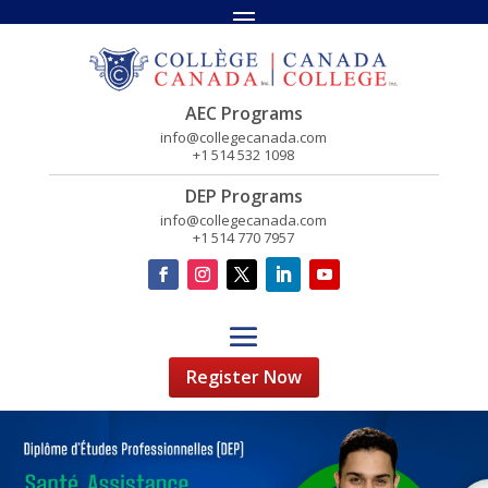
AEC Programs
info@collegecanada.com
+1 514 532 1098
DEP Programs
info@collegecanada.com
+1 514 770 7957
Register Now