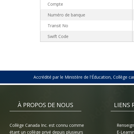
Compte
Numéro de banque
Transit No
Swift Code
Accrédité par le Ministère de l'Éducation, Collège
À PROPOS DE NOUS
LIENS 
Collège Canada Inc. est connu comme
Renseign
étant un collège privé depuis plusieurs
E-Learni