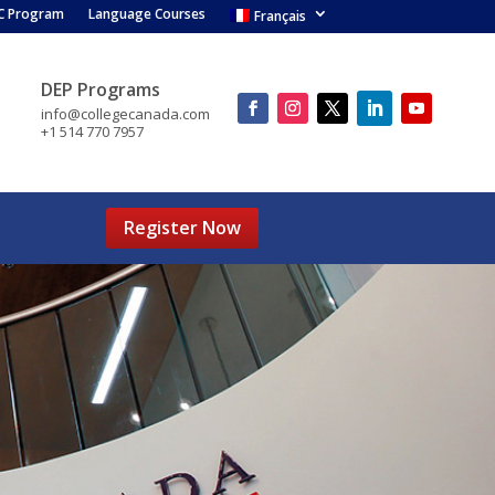
C Program
Language Courses
Français
DEP Programs
info@collegecanada.com
+1 514 770 7957
Register Now