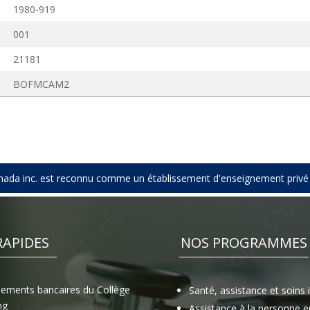
1980-919
001
21181
BOFMCAM2
 canada inc. est reconnu comme un établissement d'enseignement priv
RAPIDES
NOS PROGRAMMES
ements bancaires du Collège
Santé, assistance et soins 
ng
Assistance à la personne e