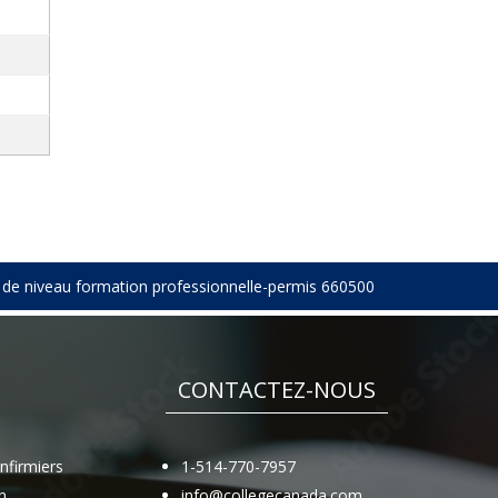
é de niveau formation professionnelle-permis 660500
CONTACTEZ-NOUS
infirmiers
1-514-770-7957
n
info@collegecanada.com